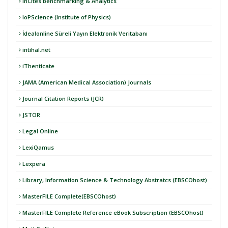
InCites Benchmarking & Analytics
IoPScience (Institute of Physics)
İdealonline Süreli Yayın Elektronik Veritabanı
intihal.net
iThenticate
JAMA (American Medical Association) Journals
Journal Citation Reports (JCR)
JSTOR
Legal Online
LexiQamus
Lexpera
Library, Information Science & Technology Abstratcs (EBSCOhost)
MasterFILE Complete(EBSCOhost)
MasterFILE Complete Reference eBook Subscription (EBSCOhost)