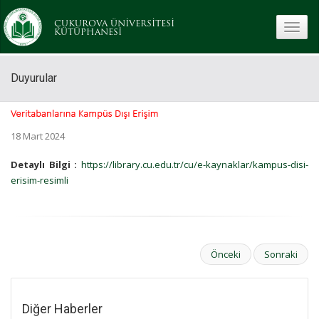
ÇUKUROVA ÜNİVERSİTESİ
toggle
KÜTÜPHANESİ
Duyurular
18 Mart 2024
Detaylı Bilgi :
https://library.cu.edu.tr/cu/e-kaynaklar/kampus-disi-
erisim-resimli
Önceki
Sonraki
Diğer Haberler